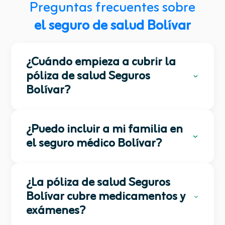
Preguntas frecuentes sobre
el seguro de salud Bolívar
¿Cuándo empieza a cubrir la
póliza de salud Seguros
Bolívar?
La cobertura del
seguro de salud de
¿Puedo incluir a mi familia en
Seguros Bolívar
normalmente inicia
el seguro médico Bolívar?
desde el primer mes de vigencia del
contrato. Sin embargo, algunos
Sí. Seguros Bolívar cuenta con
planes
servicios o tratamientos específicos
¿La póliza de salud Seguros
familiares
que permiten incluir a tu
pueden tener períodos de carencia
Bolívar cubre medicamentos y
cónyuge e hijos dentro de la misma
definidos por la aseguradora.
exámenes?
póliza. Así todos pueden acceder a