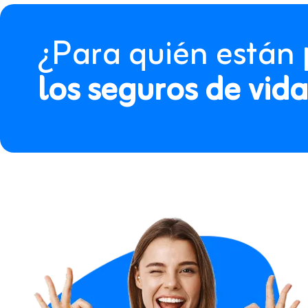
¿Para quién están
los seguros de vi