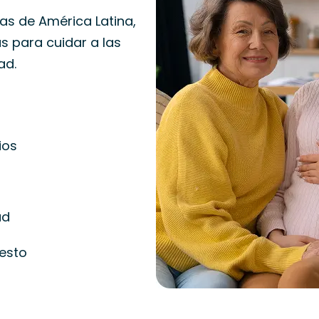
s de América Latina,
s para cuidar a las
ad.
ios
ad
uesto