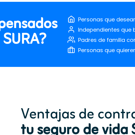
pensados
Personas que desean 
Independientes que 
da SURA?
Padres de familia c
Personas que quiere
Ventajas de contr
tu seguro de vid