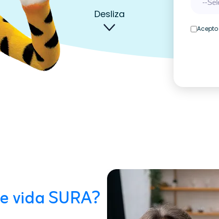
Desliza
Acept
de vida SURA?