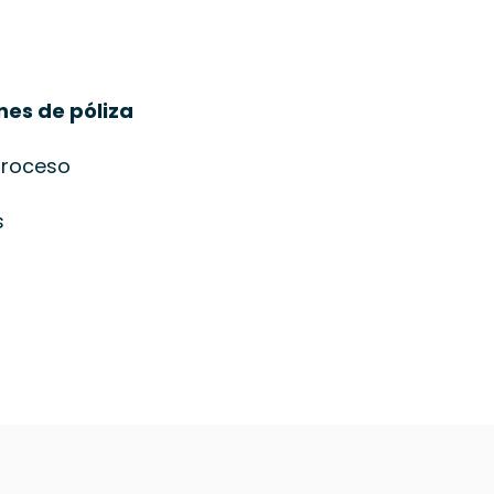
es de póliza
proceso
s