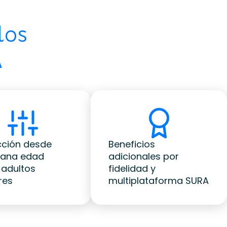
los
A
cción desde
Beneficios
rana edad
adicionales por
 adultos
fidelidad y
res
multiplataforma SURA