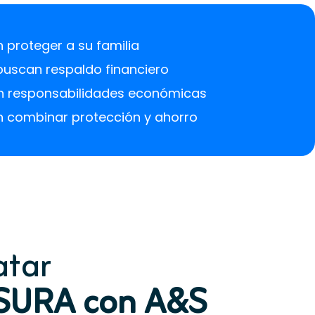
proteger a su familia
buscan respaldo financiero
on responsabilidades económicas
n combinar protección y ahorro
atar
a SURA con A&S