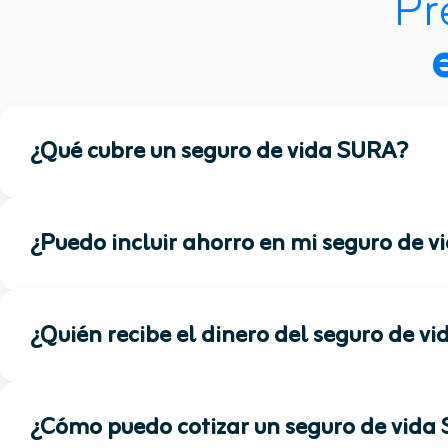
Pr
¿Qué cubre un seguro de vida SURA?
El seguro de vida SURA brinda respaldo económ
¿Puedo incluir ahorro en mi seguro de 
incapacidad, enfermedades graves o renta por 
Sí. Algunos planes permiten combinar protecci
¿Quién recibe el dinero del seguro de v
Los beneficiarios que tú definas en la póliza, 
¿Cómo puedo cotizar un seguro de vida
asignado.